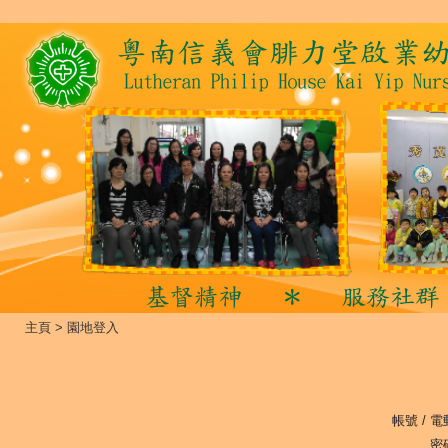
主頁
>
園地登入
帳號 / 電
密