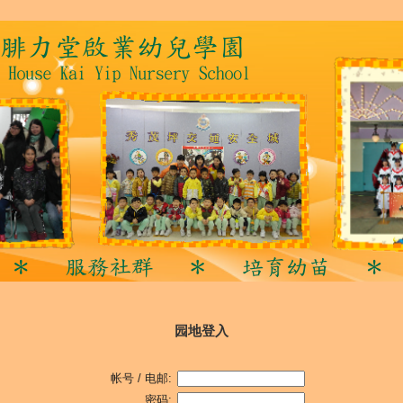
园地登入
帐号 / 电邮:
密码: