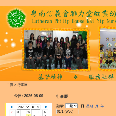
主頁
>
行事曆
今日
: 2026-08-09
行事曆
顯示:
日
星期
月
年
01/1 (Wed)
S
M
T
W
T
F
S