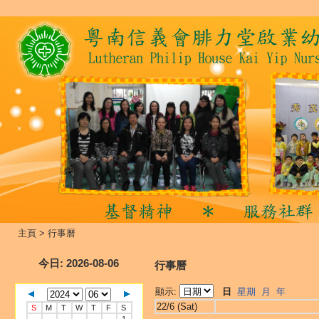
主頁
>
行事曆
今日
: 2026-08-06
行事曆
顯示:
日
星期
月
年
22/6 (Sat)
S
M
T
W
T
F
S