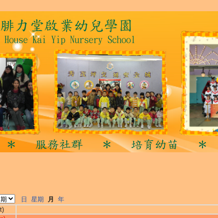
日
星期
月
年
t)