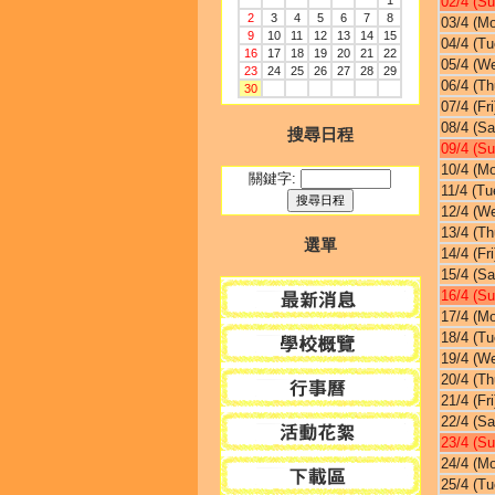
1
02/4 (Su
2
3
4
5
6
7
8
03/4 (M
9
10
11
12
13
14
15
04/4 (Tu
16
17
18
19
20
21
22
05/4 (W
23
24
25
26
27
28
29
06/4 (Th
30
07/4 (Fri
08/4 (Sa
搜尋日程
09/4 (Su
10/4 (M
關鍵字:
11/4 (Tu
12/4 (W
13/4 (Th
選單
14/4 (Fri
15/4 (Sa
16/4 (Su
17/4 (M
18/4 (Tu
19/4 (W
20/4 (Th
21/4 (Fri
22/4 (Sa
23/4 (Su
24/4 (M
25/4 (Tu