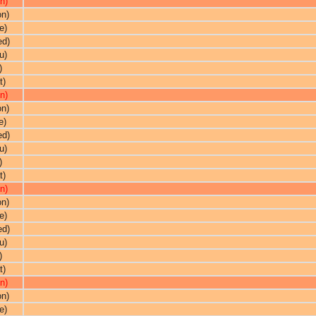
n)
on)
e)
ed)
u)
)
t)
n)
on)
e)
ed)
u)
)
t)
n)
on)
e)
ed)
u)
)
t)
n)
on)
e)