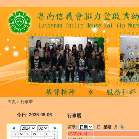
主頁
>
行事曆
今日
: 2026-08-06
行事曆
顯示:
日
星期
月
年
04/2 (Sun)
S
M
T
W
T
F
S