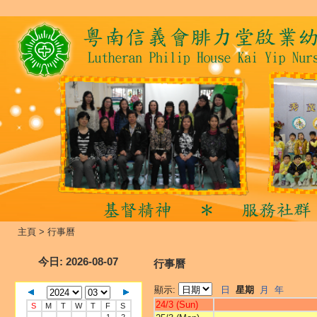
主頁
>
行事曆
今日
: 2026-08-07
行事曆
顯示:
日
星期
月
年
24/3 (Sun)
S
M
T
W
T
F
S