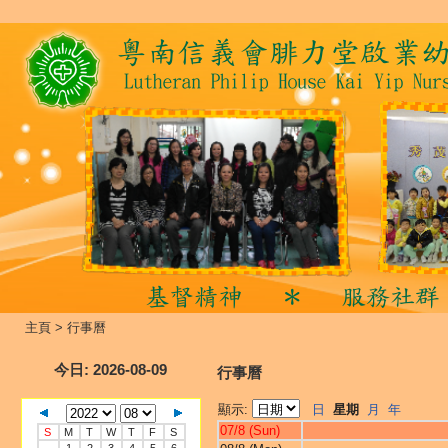
主頁
>
行事曆
今日
: 2026-08-09
行事曆
顯示:
日
星期
月
年
07/8 (Sun)
S
M
T
W
T
F
S