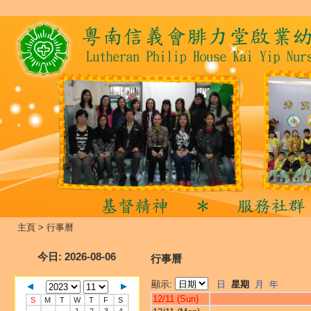
主頁
>
行事曆
今日
: 2026-08-06
行事曆
顯示:
日
星期
月
年
12/11 (Sun)
S
M
T
W
T
F
S