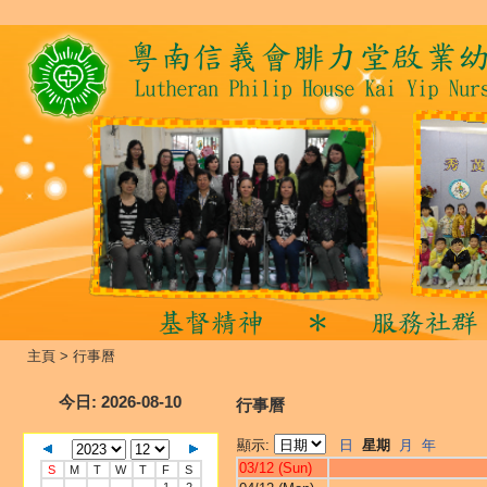
主頁
>
行事曆
今日
: 2026-08-10
行事曆
顯示:
日
星期
月
年
03/12 (Sun)
S
M
T
W
T
F
S