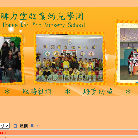
日
星期
月
年
un)