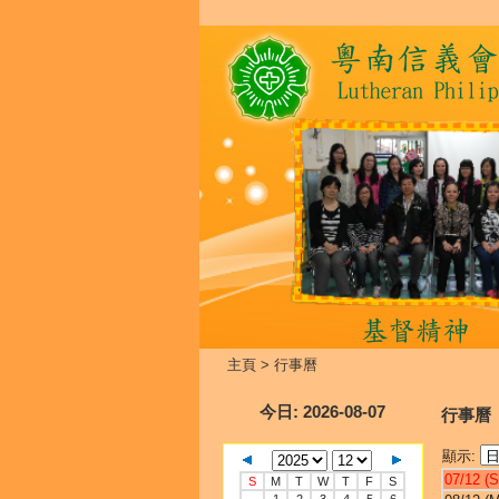
主頁
>
行事曆
今日
: 2026-08-07
行事曆
顯示:
07/12 (S
S
M
T
W
T
F
S