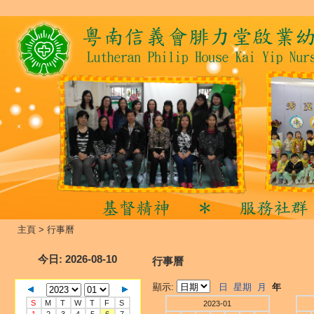
主頁
>
行事曆
今日
: 2026-08-10
行事曆
顯示:
日
星期
月
年
S
M
T
W
T
F
S
2023-01