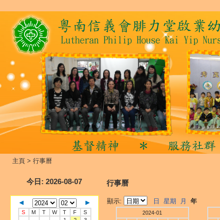
主頁
>
行事曆
今日
: 2026-08-07
行事曆
顯示:
日
星期
月
年
S
M
T
W
T
F
S
2024-01