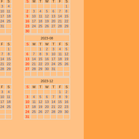
F
S
S
M
T
W
T
F
S
3
4
1
10
11
2
3
4
5
6
7
8
17
18
9
10
11
12
13
14
15
24
25
16
17
18
19
20
21
22
31
23
24
25
26
27
28
29
30
2023-08
F
S
S
M
T
W
T
F
S
1
1
2
3
4
5
7
8
6
7
8
9
10
11
12
14
15
13
14
15
16
17
18
19
21
22
20
21
22
23
24
25
26
28
29
27
28
29
30
31
2023-12
F
S
S
M
T
W
T
F
S
3
4
1
2
10
11
3
4
5
6
7
8
9
17
18
10
11
12
13
14
15
16
24
25
17
18
19
20
21
22
23
24
25
26
27
28
29
30
31