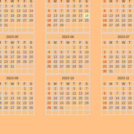
M
T
W
T
F
S
S
M
T
W
T
F
S
S
M
T
W
T
2
3
4
5
6
7
1
2
3
4
1
2
9
10
11
12
13
14
5
6
7
8
9
10
11
5
6
7
8
9
6
17
18
19
20
21
12
13
14
15
16
17
18
12
13
14
15
16
3
24
25
26
27
28
19
20
21
22
23
24
25
19
20
21
22
23
0
31
26
27
28
26
27
28
29
30
2023-05
2023-06
2023-07
M
T
W
T
F
S
S
M
T
W
T
F
S
S
M
T
W
T
1
2
3
4
5
6
1
2
3
8
9
10
11
12
13
4
5
6
7
8
9
10
2
3
4
5
6
5
16
17
18
19
20
11
12
13
14
15
16
17
9
10
11
12
13
2
23
24
25
26
27
18
19
20
21
22
23
24
16
17
18
19
20
9
30
31
25
26
27
28
29
30
23
24
25
26
27
30
31
2023-09
2023-10
2023-11
M
T
W
T
F
S
S
M
T
W
T
F
S
S
M
T
W
T
1
2
1
2
3
4
5
6
7
1
2
4
5
6
7
8
9
8
9
10
11
12
13
14
5
6
7
8
9
1
12
13
14
15
16
15
16
17
18
19
20
21
12
13
14
15
16
8
19
20
21
22
23
22
23
24
25
26
27
28
19
20
21
22
23
5
26
27
28
29
30
29
30
31
26
27
28
29
30