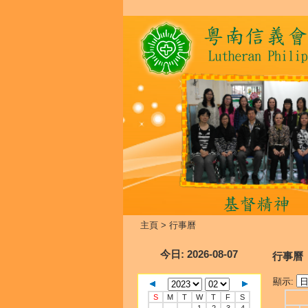
主頁
>
行事曆
今日
: 2026-08-07
行事曆
顯示:
S
M
T
W
T
F
S