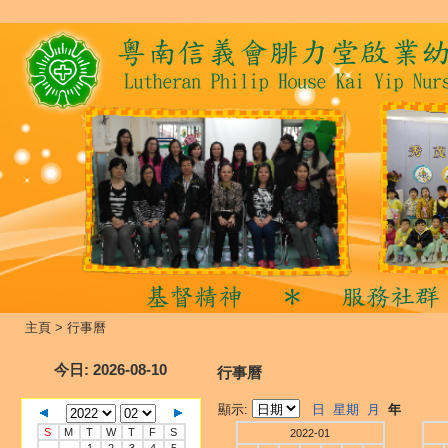
主頁
>
行事曆
今日
: 2026-08-10
行事曆
顯示:
日
星期
月
年
S
M
T
W
T
F
S
2022-01