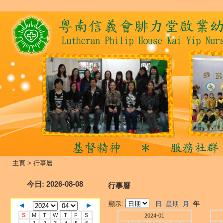
主頁
>
行事曆
今日
: 2026-08-08
行事曆
顯示:
日
星期
月
年
S
M
T
W
T
F
S
2024-01