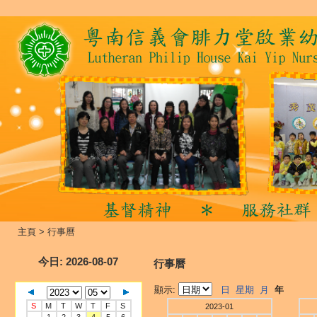
主頁
>
行事曆
今日
: 2026-08-07
行事曆
顯示:
日
星期
月
年
S
M
T
W
T
F
S
2023-01