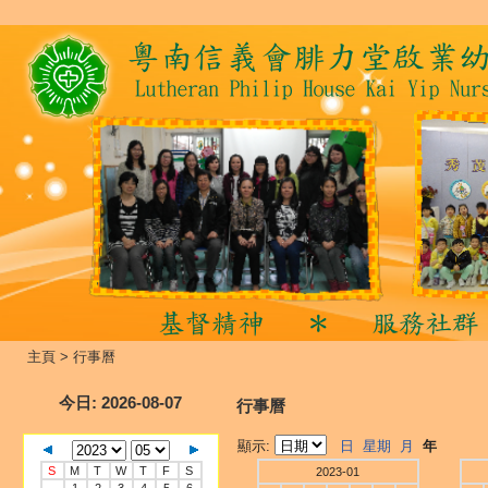
主頁
>
行事曆
今日
: 2026-08-07
行事曆
顯示:
日
星期
月
年
S
M
T
W
T
F
S
2023-01