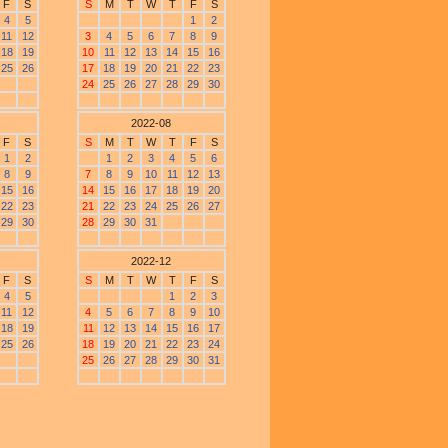
F
S
S
M
T
W
T
F
S
4
5
1
2
11
12
3
4
5
6
7
8
9
18
19
10
11
12
13
14
15
16
25
26
17
18
19
20
21
22
23
24
25
26
27
28
29
30
2022-08
F
S
S
M
T
W
T
F
S
1
2
1
2
3
4
5
6
8
9
7
8
9
10
11
12
13
15
16
14
15
16
17
18
19
20
22
23
21
22
23
24
25
26
27
29
30
28
29
30
31
2022-12
F
S
S
M
T
W
T
F
S
4
5
1
2
3
11
12
4
5
6
7
8
9
10
18
19
11
12
13
14
15
16
17
25
26
18
19
20
21
22
23
24
25
26
27
28
29
30
31