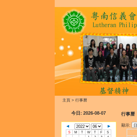
主頁
>
行事曆
今日
: 2026-08-07
行事曆
顯示:
S
M
T
W
T
F
S