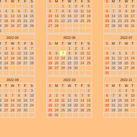
M
T
W
T
F
S
S
M
T
W
T
F
S
S
M
T
W
T
1
1
2
3
4
5
1
2
3
3
4
5
6
7
8
6
7
8
9
10
11
12
6
7
8
9
10
0
11
12
13
14
15
13
14
15
16
17
18
19
13
14
15
16
17
7
18
19
20
21
22
20
21
22
23
24
25
26
20
21
22
23
24
4
25
26
27
28
29
27
28
27
28
29
30
31
1
2022-05
2022-06
2022-07
M
T
W
T
F
S
S
M
T
W
T
F
S
S
M
T
W
T
2
3
4
5
6
7
1
2
3
4
9
10
11
12
13
14
5
6
7
8
9
10
11
3
4
5
6
7
6
17
18
19
20
21
12
13
14
15
16
17
18
10
11
12
13
14
3
24
25
26
27
28
19
20
21
22
23
24
25
17
18
19
20
21
0
31
26
27
28
29
30
24
25
26
27
28
31
2022-09
2022-10
2022-11
M
T
W
T
F
S
S
M
T
W
T
F
S
S
M
T
W
T
1
2
3
1
1
2
3
5
6
7
8
9
10
2
3
4
5
6
7
8
6
7
8
9
10
2
13
14
15
16
17
9
10
11
12
13
14
15
13
14
15
16
17
9
20
21
22
23
24
16
17
18
19
20
21
22
20
21
22
23
24
6
27
28
29
30
23
24
25
26
27
28
29
27
28
29
30
30
31