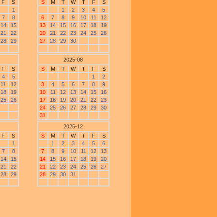
F
S
S
M
T
W
T
F
S
1
1
2
3
4
5
7
8
6
7
8
9
10
11
12
14
15
13
14
15
16
17
18
19
21
22
20
21
22
23
24
25
26
28
29
27
28
29
30
2025-08
F
S
S
M
T
W
T
F
S
4
5
1
2
11
12
3
4
5
6
7
8
9
18
19
10
11
12
13
14
15
16
25
26
17
18
19
20
21
22
23
24
25
26
27
28
29
30
31
2025-12
F
S
S
M
T
W
T
F
S
1
1
2
3
4
5
6
7
8
7
8
9
10
11
12
13
14
15
14
15
16
17
18
19
20
21
22
21
22
23
24
25
26
27
28
29
28
29
30
31