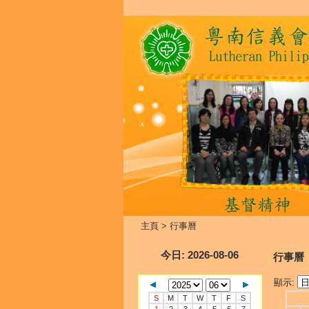
主頁
>
行事曆
今日
: 2026-08-06
行事曆
顯示:
S
M
T
W
T
F
S