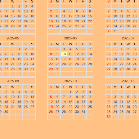
M
T
W
T
F
S
S
M
T
W
T
F
S
S
M
T
W
T
1
2
3
4
1
6
7
8
9
10
11
2
3
4
5
6
7
8
2
3
4
5
6
3
14
15
16
17
18
9
10
11
12
13
14
15
9
10
11
12
13
0
21
22
23
24
25
16
17
18
19
20
21
22
16
17
18
19
20
7
28
29
30
31
23
24
25
26
27
28
23
24
25
26
27
30
31
2025-05
2025-06
2025-07
M
T
W
T
F
S
S
M
T
W
T
F
S
S
M
T
W
T
1
2
3
1
2
3
4
5
6
7
1
2
3
5
6
7
8
9
10
8
9
10
11
12
13
14
6
7
8
9
10
2
13
14
15
16
17
15
16
17
18
19
20
21
13
14
15
16
17
9
20
21
22
23
24
22
23
24
25
26
27
28
20
21
22
23
24
6
27
28
29
30
31
29
30
27
28
29
30
31
2025-09
2025-10
2025-11
M
T
W
T
F
S
S
M
T
W
T
F
S
S
M
T
W
T
1
2
3
4
5
6
1
2
3
4
8
9
10
11
12
13
5
6
7
8
9
10
11
2
3
4
5
6
5
16
17
18
19
20
12
13
14
15
16
17
18
9
10
11
12
13
2
23
24
25
26
27
19
20
21
22
23
24
25
16
17
18
19
20
9
30
26
27
28
29
30
31
23
24
25
26
27
30