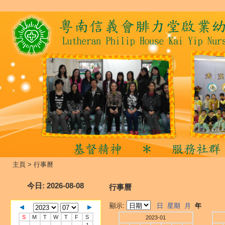
主頁
>
行事曆
今日
: 2026-08-08
行事曆
顯示:
日
星期
月
年
S
M
T
W
T
F
S
2023-01