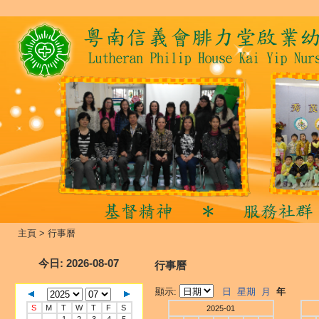
主頁
>
行事曆
今日
: 2026-08-07
行事曆
顯示:
日
星期
月
年
S
M
T
W
T
F
S
2025-01