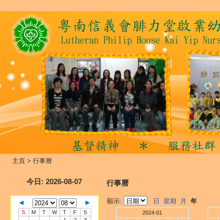
主頁
>
行事曆
今日
: 2026-08-07
行事曆
顯示:
日
星期
月
年
S
M
T
W
T
F
S
2024-01