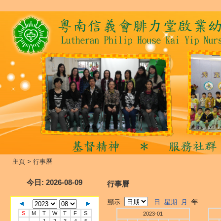
主頁
>
行事曆
今日
: 2026-08-09
行事曆
顯示:
日
星期
月
年
S
M
T
W
T
F
S
2023-01