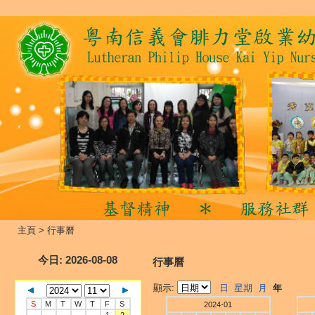
主頁
>
行事曆
今日
: 2026-08-08
行事曆
顯示:
日
星期
月
年
S
M
T
W
T
F
S
2024-01