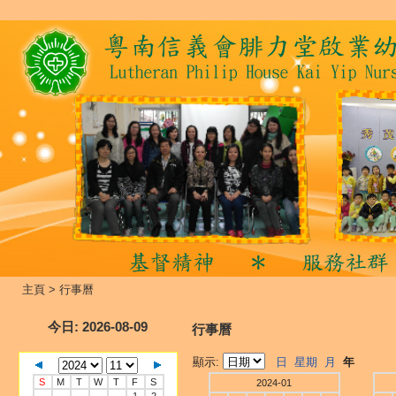
主頁
>
行事曆
今日
: 2026-08-09
行事曆
顯示:
日
星期
月
年
S
M
T
W
T
F
S
2024-01