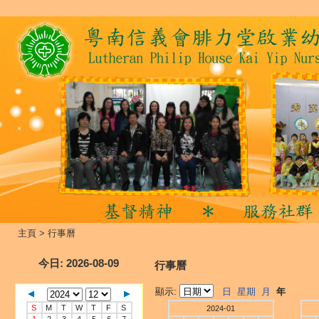
主頁
>
行事曆
今日
: 2026-08-09
行事曆
顯示:
日
星期
月
年
S
M
T
W
T
F
S
2024-01