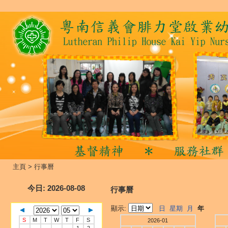
主頁
>
行事曆
今日
: 2026-08-08
行事曆
顯示:
日
星期
月
年
S
M
T
W
T
F
S
2026-01