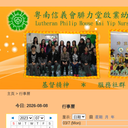
主頁
>
行事曆
今日
: 2026-08-08
行事曆
显示:
日
星期
月
年
03/7 (Mon)
S
M
T
W
T
F
S