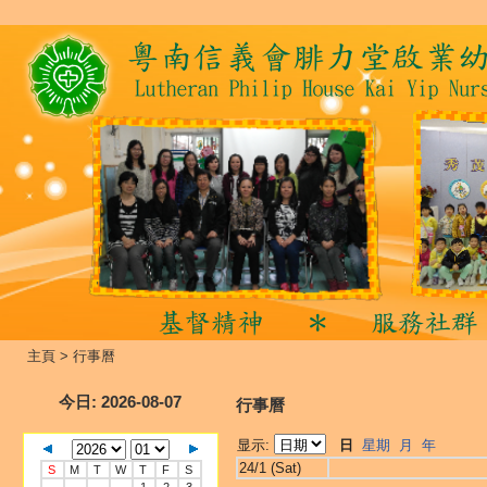
主頁
>
行事曆
今日
: 2026-08-07
行事曆
显示:
日
星期
月
年
24/1 (Sat)
S
M
T
W
T
F
S