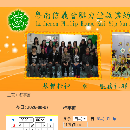
主頁
>
行事曆
今日
: 2026-08-07
行事曆
显示:
日
星期
月
年
11/6 (Thu)
S
M
T
W
T
F
S