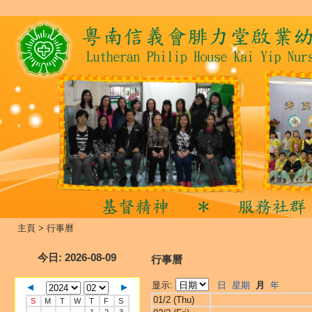
主頁
>
行事曆
今日
: 2026-08-09
行事曆
显示:
日
星期
月
年
01/2 (Thu)
S
M
T
W
T
F
S