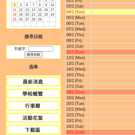
1
2
3
02/2 (Fri)
4
5
6
7
8
9
10
03/2 (Sat)
11
12
13
14
15
16
17
04/2 (Sun)
18
19
20
21
22
23
24
05/2 (Mon)
25
26
27
28
29
06/2 (Tue)
07/2 (Wed)
08/2 (Thu)
搜寻日程
09/2 (Fri)
10/2 (Sat)
关键字:
11/2 (Sun)
12/2 (Mon)
13/2 (Tue)
选单
14/2 (Wed)
15/2 (Thu)
16/2 (Fri)
17/2 (Sat)
18/2 (Sun)
19/2 (Mon)
20/2 (Tue)
21/2 (Wed)
22/2 (Thu)
23/2 (Fri)
24/2 (Sat)
25/2 (Sun)