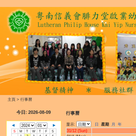
主頁
>
行事曆
今日
: 2026-08-09
行事曆
显示:
日
星期
月
年
31/12 (Sun)
S
M
T
W
T
F
S