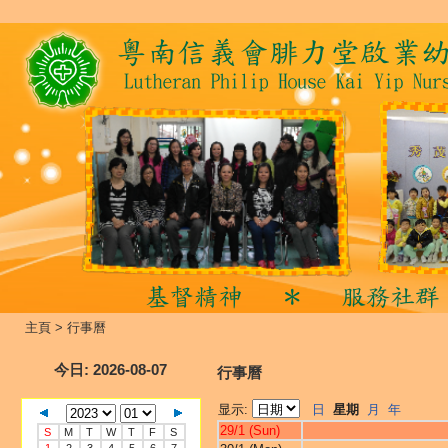
主頁
>
行事曆
今日
: 2026-08-07
行事曆
显示:
日
星期
月
年
29/1 (Sun)
S
M
T
W
T
F
S