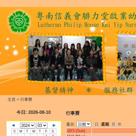
主頁
>
行事曆
今日
: 2026-08-10
行事曆
显示:
日
星期
月
年
10/3 (Sun)
S
M
T
W
T
F
S