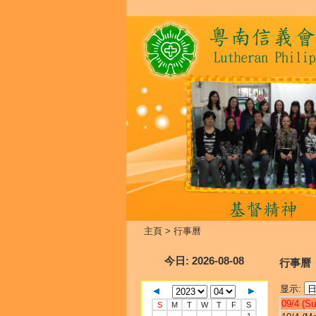
主頁
>
行事曆
今日
: 2026-08-08
行事曆
显示:
09/4 (Su
S
M
T
W
T
F
S