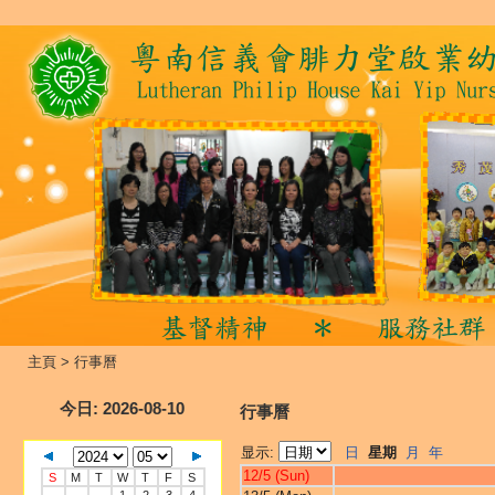
主頁
>
行事曆
今日
: 2026-08-10
行事曆
显示:
日
星期
月
年
12/5 (Sun)
S
M
T
W
T
F
S