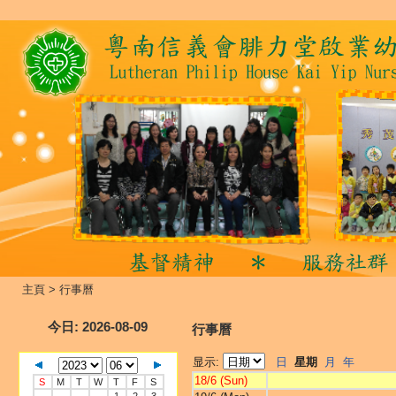
主頁
>
行事曆
今日
: 2026-08-09
行事曆
显示:
日
星期
月
年
18/6 (Sun)
S
M
T
W
T
F
S