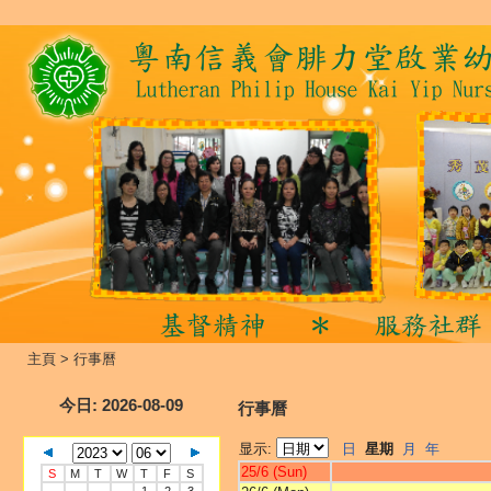
主頁
>
行事曆
今日
: 2026-08-09
行事曆
显示:
日
星期
月
年
25/6 (Sun)
S
M
T
W
T
F
S