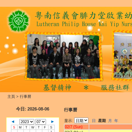
主頁
>
行事曆
今日
: 2026-08-06
行事曆
显示:
日
星期
月
年
02/7 (Sun)
S
M
T
W
T
F
S