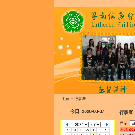
主頁
>
行事曆
今日
: 2026-08-07
行事曆
显示:
30/6 (Su
S
M
T
W
T
F
S