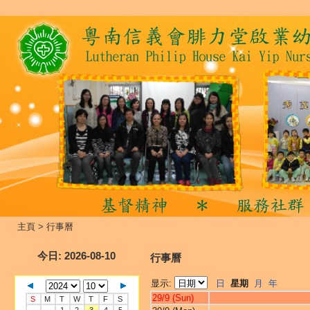
主頁
>
行事曆
今日
: 2026-08-10
行事曆
显示:
日
星期
月
年
29/9 (Sun)
S
M
T
W
T
F
S