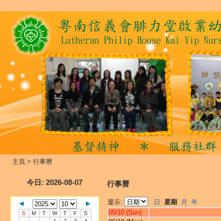
主頁
>
行事曆
今日
: 2026-08-07
行事曆
显示:
日
星期
月
年
05/10 (Sun)
S
M
T
W
T
F
S