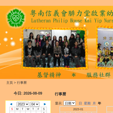
主頁
>
行事曆
今日
: 2026-08-09
行事曆
显示:
日
星期
月
年
S
M
T
W
T
F
S
2023-01