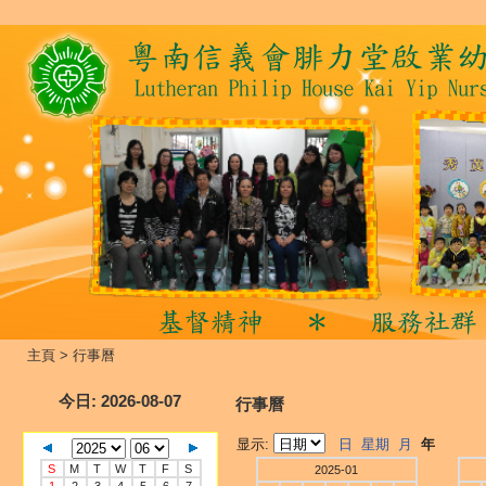
主頁
>
行事曆
今日
: 2026-08-07
行事曆
显示:
日
星期
月
年
S
M
T
W
T
F
S
2025-01