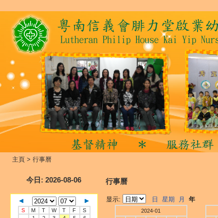
主頁
>
行事曆
今日
: 2026-08-06
行事曆
显示:
日
星期
月
年
S
M
T
W
T
F
S
2024-01