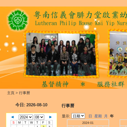
主頁
>
行事曆
今日
: 2026-08-10
行事曆
显示:
日
星期
月
年
S
M
T
W
T
F
S
2024-01