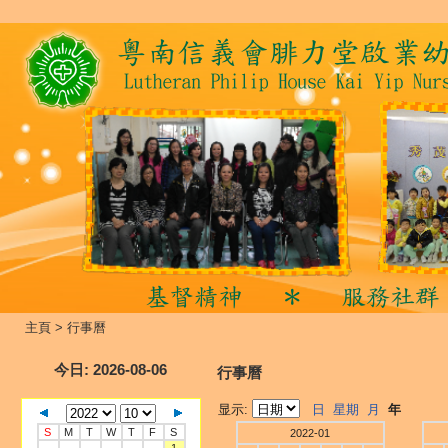
主頁
>
行事曆
今日
: 2026-08-06
行事曆
显示:
日
星期
月
年
S
M
T
W
T
F
S
2022-01