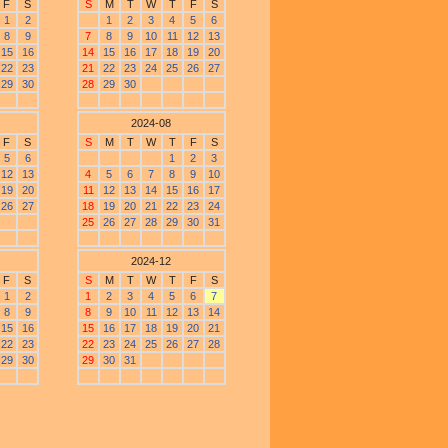
F
S
S
M
T
W
T
F
S
1
2
1
2
3
4
5
6
8
9
7
8
9
10
11
12
13
15
16
14
15
16
17
18
19
20
22
23
21
22
23
24
25
26
27
29
30
28
29
30
2024-08
F
S
S
M
T
W
T
F
S
5
6
1
2
3
12
13
4
5
6
7
8
9
10
19
20
11
12
13
14
15
16
17
26
27
18
19
20
21
22
23
24
25
26
27
28
29
30
31
2024-12
F
S
S
M
T
W
T
F
S
1
2
1
2
3
4
5
6
7
8
9
8
9
10
11
12
13
14
15
16
15
16
17
18
19
20
21
22
23
22
23
24
25
26
27
28
29
30
29
30
31