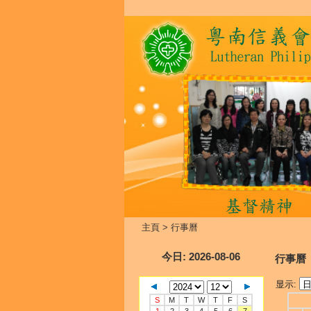
主頁
>
行事曆
今日
: 2026-08-06
行事曆
显示:
S
M
T
W
T
F
S