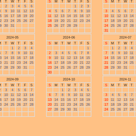
M
T
W
T
F
S
S
M
T
W
T
F
S
S
M
T
W
T
1
2
3
4
5
6
1
2
3
8
9
10
11
12
13
4
5
6
7
8
9
10
3
4
5
6
7
5
16
17
18
19
20
11
12
13
14
15
16
17
10
11
12
13
14
2
23
24
25
26
27
18
19
20
21
22
23
24
17
18
19
20
21
9
30
31
25
26
27
28
29
24
25
26
27
28
31
2024-05
2024-06
2024-07
M
T
W
T
F
S
S
M
T
W
T
F
S
S
M
T
W
T
1
2
3
4
1
1
2
3
4
6
7
8
9
10
11
2
3
4
5
6
7
8
7
8
9
10
11
3
14
15
16
17
18
9
10
11
12
13
14
15
14
15
16
17
18
0
21
22
23
24
25
16
17
18
19
20
21
22
21
22
23
24
25
7
28
29
30
31
23
24
25
26
27
28
29
28
29
30
31
30
2024-09
2024-10
2024-11
M
T
W
T
F
S
S
M
T
W
T
F
S
S
M
T
W
T
2
3
4
5
6
7
1
2
3
4
5
9
10
11
12
13
14
6
7
8
9
10
11
12
3
4
5
6
7
6
17
18
19
20
21
13
14
15
16
17
18
19
10
11
12
13
14
3
24
25
26
27
28
20
21
22
23
24
25
26
17
18
19
20
21
0
27
28
29
30
31
24
25
26
27
28