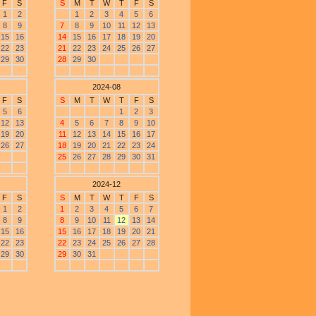
F
S
S
M
T
W
T
F
S
1
2
1
2
3
4
5
6
8
9
7
8
9
10
11
12
13
15
16
14
15
16
17
18
19
20
22
23
21
22
23
24
25
26
27
29
30
28
29
30
2024-08
F
S
S
M
T
W
T
F
S
5
6
1
2
3
12
13
4
5
6
7
8
9
10
19
20
11
12
13
14
15
16
17
26
27
18
19
20
21
22
23
24
25
26
27
28
29
30
31
2024-12
F
S
S
M
T
W
T
F
S
1
2
1
2
3
4
5
6
7
8
9
8
9
10
11
12
13
14
15
16
15
16
17
18
19
20
21
22
23
22
23
24
25
26
27
28
29
30
29
30
31