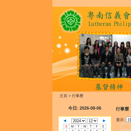
主頁
>
行事曆
今日
: 2026-08-06
行事曆
显示:
S
M
T
W
T
F
S