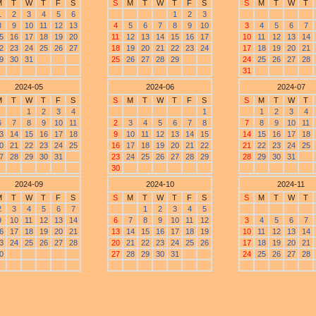
M
T
W
T
F
S
S
M
T
W
T
F
S
S
M
T
W
T
1
2
3
4
5
6
1
2
3
8
9
10
11
12
13
4
5
6
7
8
9
10
3
4
5
6
7
5
16
17
18
19
20
11
12
13
14
15
16
17
10
11
12
13
14
2
23
24
25
26
27
18
19
20
21
22
23
24
17
18
19
20
21
9
30
31
25
26
27
28
29
24
25
26
27
28
31
2024-05
2024-06
2024-07
M
T
W
T
F
S
S
M
T
W
T
F
S
S
M
T
W
T
1
2
3
4
1
1
2
3
4
6
7
8
9
10
11
2
3
4
5
6
7
8
7
8
9
10
11
3
14
15
16
17
18
9
10
11
12
13
14
15
14
15
16
17
18
0
21
22
23
24
25
16
17
18
19
20
21
22
21
22
23
24
25
7
28
29
30
31
23
24
25
26
27
28
29
28
29
30
31
30
2024-09
2024-10
2024-11
M
T
W
T
F
S
S
M
T
W
T
F
S
S
M
T
W
T
2
3
4
5
6
7
1
2
3
4
5
9
10
11
12
13
14
6
7
8
9
10
11
12
3
4
5
6
7
6
17
18
19
20
21
13
14
15
16
17
18
19
10
11
12
13
14
3
24
25
26
27
28
20
21
22
23
24
25
26
17
18
19
20
21
0
27
28
29
30
31
24
25
26
27
28